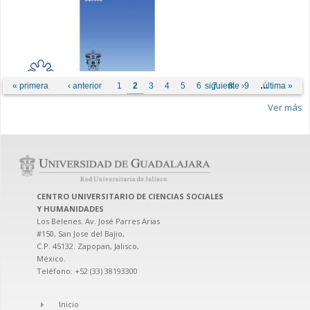
Páginas
« primera
‹ anterior
1
2
3
4
5
6
siguiente ›
7
8
9
…
última »
Ver más
CENTRO UNIVERSITARIO DE CIENCIAS SOCIALES
Y HUMANIDADES
Los Belenes. Av. José Parres Arias
#150, San Jose del Bajio,
C.P. 45132. Zapopan, Jalisco,
México.
Teléfono: +52 (33) 38193300
Inicio