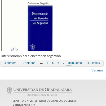
Diferenciación del bienestar en argentina
Páginas
« primera
‹ anterior
…
4
5
6
7
8
siguiente ›
9
10
11
última »
12
Ver más
CENTRO UNIVERSITARIO DE CIENCIAS SOCIALES
Y HUMANIDADES