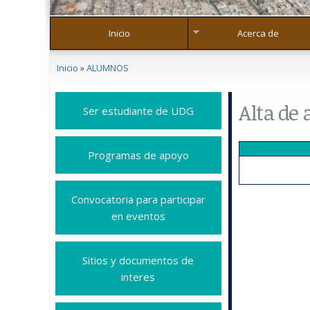
Inicio
Acerca de
Se encuentra usted aquí
Inicio
»
ALUMNOS
Alta de 
Ser estudiante de UDG
Programas de apoyo
Convocatoria para participar
en eventos
Sitios y documentos de
interes